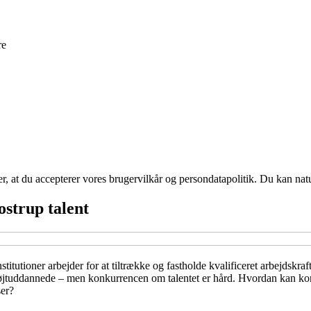
re
rer, at du accepterer vores brugervilkår og persondatapolitik. Du kan nat
strup talent
titutioner arbejder for at tiltrække og fastholde kvalificeret arbejdsk
ke højtuddannede – men konkurrencen om talentet er hård. Hvordan kan k
ser?