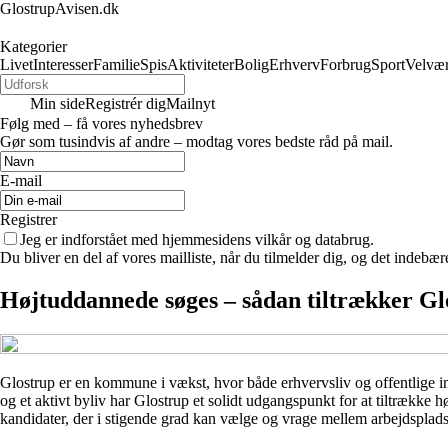
GlostrupAvisen.dk
Kategorier
Livet
Interesser
Familie
Spis
Aktiviteter
Bolig
Erhverv
Forbrug
Sport
Velvæ
Min side
Registrér dig
Mailnyt
Følg med – få vores nyhedsbrev
Gør som tusindvis af andre – modtag vores bedste råd på mail.
E-mail
Registrer
Jeg er indforstået med hjemmesidens vilkår og databrug.
Du bliver en del af vores mailliste, når du tilmelder dig, og det indebæ
Højtuddannede søges – sådan tiltrækker Glo
Glostrup er en kommune i vækst, hvor både erhvervsliv og offentlige ins
og et aktivt byliv har Glostrup et solidt udgangspunkt for at tiltræk
kandidater, der i stigende grad kan vælge og vrage mellem arbejdsplad