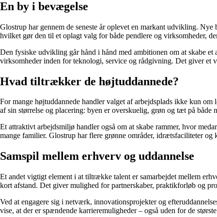
En by i bevægelse
Glostrup har gennem de seneste år oplevet en markant udvikling. Nye b
hvilket gør den til et oplagt valg for både pendlere og virksomheder, 
Den fysiske udvikling går hånd i hånd med ambitionen om at skabe et 
virksomheder inden for teknologi, service og rådgivning. Det giver et 
Hvad tiltrækker de højtuddannede?
For mange højtuddannede handler valget af arbejdsplads ikke kun om løn og
af sin størrelse og placering: byen er overskuelig, grøn og tæt på både n
Et attraktivt arbejdsmiljø handler også om at skabe rammer, hvor medarbej
mange familier. Glostrup har flere grønne områder, idrætsfaciliteter og 
Samspil mellem erhverv og uddannelse
Et andet vigtigt element i at tiltrække talent er samarbejdet mellem erhv
kort afstand. Det giver mulighed for partnerskaber, praktikforløb og p
Ved at engagere sig i netværk, innovationsprojekter og efteruddannelses
vise, at der er spændende karrieremuligheder – også uden for de største