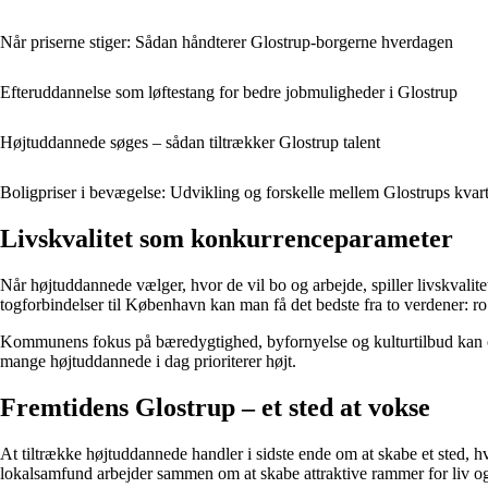
Når priserne stiger: Sådan håndterer Glostrup-borgerne hverdagen
Efteruddannelse som løftestang for bedre jobmuligheder i Glostrup
Højtuddannede søges – sådan tiltrækker Glostrup talent
Boligpriser i bevægelse: Udvikling og forskelle mellem Glostrups kvart
Livskvalitet som konkurrenceparameter
Når højtuddannede vælger, hvor de vil bo og arbejde, spiller livskvalit
togforbindelser til København kan man få det bedste fra to verdener: ro
Kommunens fokus på bæredygtighed, byfornyelse og kulturtilbud kan og
mange højtuddannede i dag prioriterer højt.
Fremtidens Glostrup – et sted at vokse
At tiltrække højtuddannede handler i sidste ende om at skabe et sted, 
lokalsamfund arbejder sammen om at skabe attraktive rammer for liv og