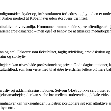
oligområder skyder op, infrastrukturen forbedres, og bymidten er unde
der ønsker nærhed til København uden storbyens trængsel.
attraktivt erhvervsmiljø. Kommunen rummer både større offentlige arbe
varieret arbejdsmarked – men også et behov for at tiltrække medarbejde
 titel. Faktorer som fleksibilitet, faglig udvikling, arbejdskultur og li
atur og storbyliv.
dere kan trives både professionelt og privat. Gode daginstitutioner, kort
kulturtilbud, som kan være med til at gøre hverdagen lettere og mere bal
ervsliv og uddannelsesinstitutioner. Selvom Glostrup ikke selv huser et u
rojektsamarbejder, der kan skabe bro mellem studerende og lokale virks
initiativer kan virksomheder i Glostrup positionere sig som attraktive 
 bycentre.