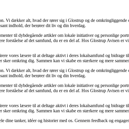
ion. Vi dækker alt, hvad der rører sig i Glostrup og de omkringliggende 
sant indhold, der berører dit liv og din hverdag.
ementer til dybdegående artikler om lokale initiativer og personlige port
re forståelse af det samfund, du er en del af. Hos Glostrup Avisen er 
rere vores læsere til at deltage aktivt i deres lokalsamfund og bidrage t
det, der sker omkring dig. Sammen kan vi skabe en stærkere og mere sam
ion. Vi dækker alt, hvad der rører sig i Glostrup og de omkringliggende 
sant indhold, der berører dit liv og din hverdag.
ementer til dybdegående artikler om lokale initiativer og personlige port
re forståelse af det samfund, du er en del af. Hos Glostrup Avisen er 
rere vores læsere til at deltage aktivt i deres lokalsamfund og bidrage t
det, der sker omkring dig. Sammen kan vi skabe en stærkere og mere sam
 dele dine tanker, idéer og historier med os. Gennem feedback og engage