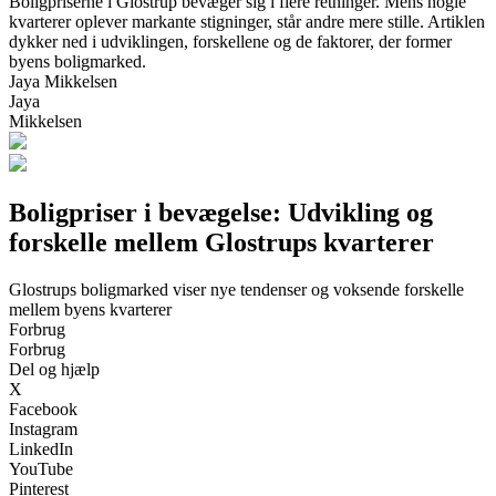
Boligpriserne i Glostrup bevæger sig i flere retninger. Mens nogle
kvarterer oplever markante stigninger, står andre mere stille. Artiklen
dykker ned i udviklingen, forskellene og de faktorer, der former
byens boligmarked.
Jaya Mikkelsen
Jaya
Mikkelsen
Boligpriser i bevægelse: Udvikling og
forskelle mellem Glostrups kvarterer
Glostrups boligmarked viser nye tendenser og voksende forskelle
mellem byens kvarterer
Forbrug
Forbrug
Del og hjælp
X
Facebook
Instagram
LinkedIn
YouTube
Pinterest