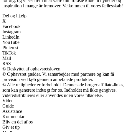
for dig, og vi ser frem til at være din trofaste kilde til nyheder og
inspiration i mange år fremover. Velkommen til vores fællesskab!
Del og hjælp
X
Facebook
Instagram
LinkedIn
YouTube
Pinterest
TikTok
Mail
RSS
© Beskyttet af ophavsretsloven.
© Ophavsret gælder. Vi samarbejder med partnere og kan få
provision ved køb gennem anbefalede produkter.
© Alle rettigheder er forbeholdt. Denne side bruger affiliate-links,
som kan generere indtægt for os. Indholdet må ikke gengives,
videredistribueres eller anvendes uden vores tilladelse.
Viden
Guide
Assistance
Kommentar
Bliv en del af os
Giv et tip