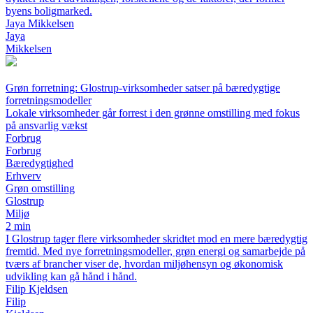
byens boligmarked.
Jaya Mikkelsen
Jaya
Mikkelsen
Grøn forretning: Glostrup-virksomheder satser på bæredygtige
forretningsmodeller
Lokale virksomheder går forrest i den grønne omstilling med fokus
på ansvarlig vækst
Forbrug
Forbrug
Bæredygtighed
Erhverv
Grøn omstilling
Glostrup
Miljø
2 min
I Glostrup tager flere virksomheder skridtet mod en mere bæredygtig
fremtid. Med nye forretningsmodeller, grøn energi og samarbejde på
tværs af brancher viser de, hvordan miljøhensyn og økonomisk
udvikling kan gå hånd i hånd.
Filip Kjeldsen
Filip