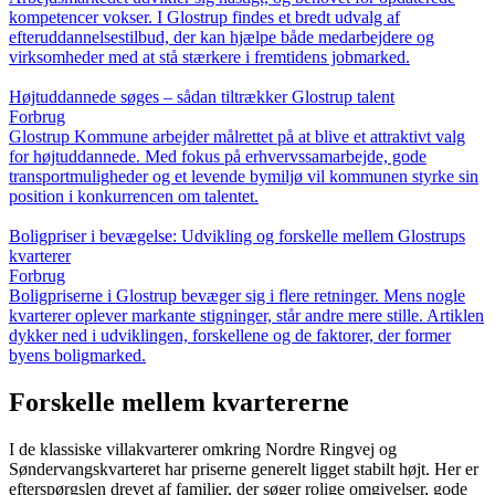
kompetencer vokser. I Glostrup findes et bredt udvalg af
efteruddannelsestilbud, der kan hjælpe både medarbejdere og
virksomheder med at stå stærkere i fremtidens jobmarked.
Højtuddannede søges – sådan tiltrækker Glostrup talent
Forbrug
Glostrup Kommune arbejder målrettet på at blive et attraktivt valg
for højtuddannede. Med fokus på erhvervssamarbejde, gode
transportmuligheder og et levende bymiljø vil kommunen styrke sin
position i konkurrencen om talentet.
Boligpriser i bevægelse: Udvikling og forskelle mellem Glostrups
kvarterer
Forbrug
Boligpriserne i Glostrup bevæger sig i flere retninger. Mens nogle
kvarterer oplever markante stigninger, står andre mere stille. Artiklen
dykker ned i udviklingen, forskellene og de faktorer, der former
byens boligmarked.
Forskelle mellem kvartererne
I de klassiske villakvarterer omkring Nordre Ringvej og
Søndervangskvarteret har priserne generelt ligget stabilt højt. Her er
efterspørgslen drevet af familier, der søger rolige omgivelser, gode