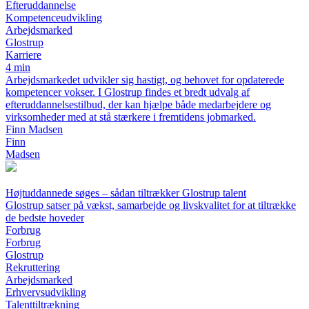
Efteruddannelse
Kompetenceudvikling
Arbejdsmarked
Glostrup
Karriere
4 min
Arbejdsmarkedet udvikler sig hastigt, og behovet for opdaterede
kompetencer vokser. I Glostrup findes et bredt udvalg af
efteruddannelsestilbud, der kan hjælpe både medarbejdere og
virksomheder med at stå stærkere i fremtidens jobmarked.
Finn Madsen
Finn
Madsen
Højtuddannede søges – sådan tiltrækker Glostrup talent
Glostrup satser på vækst, samarbejde og livskvalitet for at tiltrække
de bedste hoveder
Forbrug
Forbrug
Glostrup
Rekruttering
Arbejdsmarked
Erhvervsudvikling
Talenttiltrækning