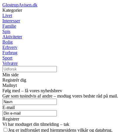
GlostrupAvisen.dk
Kategorier
Livet
Interesser
Familie
Spis
Aktiviteter
Bolig
Erhverv
Forbrug
Sport
Velvære
Min side
Registrér dig
Mailnyt
Følg med – få vores nyhedsbrev
Gør som tusindvis af andre – modtag vores bedste råd på mail.
E-mail
Registrer
Vi har modtaget din tilmelding – tak
Jeg er indforstået med hjemmesidens vilkår og databrug.