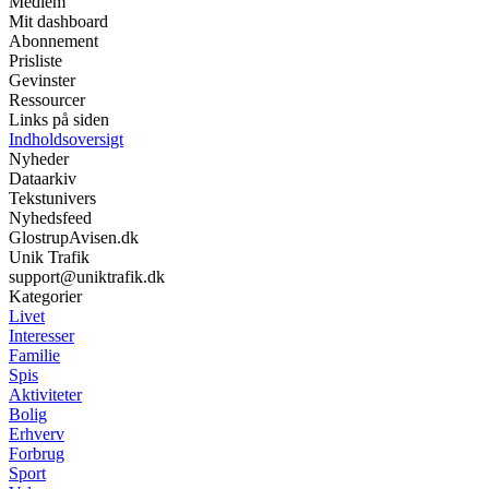
Medlem
Mit dashboard
Abonnement
Prisliste
Gevinster
Ressourcer
Links på siden
Indholdsoversigt
Nyheder
Dataarkiv
Tekstunivers
Nyhedsfeed
GlostrupAvisen.dk
Unik Trafik
support@uniktrafik.dk
Kategorier
Livet
Interesser
Familie
Spis
Aktiviteter
Bolig
Erhverv
Forbrug
Sport