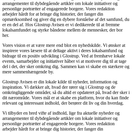
arrangementer til dybdegående artikler om lokale initiativer og
personlige portrætter af engagerede borgere. Vores redaktion
arbejder hårdt for at bringe dig historier, der fanger din
opmærksomhed og giver dig en dybere forståelse af det samfund, du
er en del af. Hos Glostrup Avisen er vi dedikerede til at fremme
lokalsamfundet og styrke båndene mellem de mennesker, der bor
her.
Vores vision er at være mere end blot en nyhedskilde. Vi ønsker at
inspirere vores læsere til at deltage aktivt i deres lokalsamfund og
bidrage til en positiv udvikling i Glostrup. Ved at fremhæve lokale
events, samarbejder og initiativer håber vi at motivere dig til at tage
del i det, der sker omkring dig. Sammen kan vi skabe en stærkere og
mere sammenhængende by.
Glostrup Avisen er din lokale kilde til nyheder, information og
inspiration. Vi dækker alt, hvad der rører sig i Glostrup og de
omkringliggende områder, så du altid er opdateret på, hvad der sker i
dit nærområde. Vores mål er at skabe en platform, hvor du kan finde
relevant og interessant indhold, der berører dit liv og din hverdag.
Vi tilbyder en bred vifte af indhold, lige fra aktuelle nyheder og
arrangementer til dybdegående artikler om lokale initiativer og
personlige portrætter af engagerede borgere. Vores redaktion
arbejder hårdt for at bringe dig historier, der fanger din