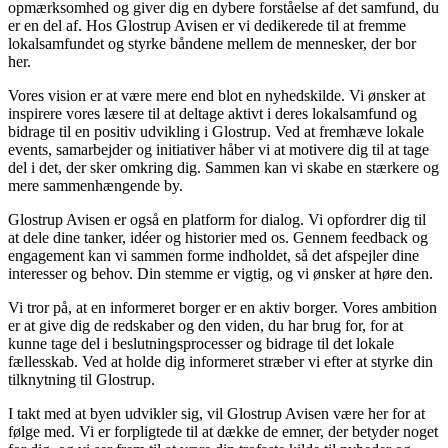
opmærksomhed og giver dig en dybere forståelse af det samfund, du
er en del af. Hos Glostrup Avisen er vi dedikerede til at fremme
lokalsamfundet og styrke båndene mellem de mennesker, der bor
her.
Vores vision er at være mere end blot en nyhedskilde. Vi ønsker at
inspirere vores læsere til at deltage aktivt i deres lokalsamfund og
bidrage til en positiv udvikling i Glostrup. Ved at fremhæve lokale
events, samarbejder og initiativer håber vi at motivere dig til at tage
del i det, der sker omkring dig. Sammen kan vi skabe en stærkere og
mere sammenhængende by.
Glostrup Avisen er også en platform for dialog. Vi opfordrer dig til
at dele dine tanker, idéer og historier med os. Gennem feedback og
engagement kan vi sammen forme indholdet, så det afspejler dine
interesser og behov. Din stemme er vigtig, og vi ønsker at høre den.
Vi tror på, at en informeret borger er en aktiv borger. Vores ambition
er at give dig de redskaber og den viden, du har brug for, for at
kunne tage del i beslutningsprocesser og bidrage til det lokale
fællesskab. Ved at holde dig informeret stræber vi efter at styrke din
tilknytning til Glostrup.
I takt med at byen udvikler sig, vil Glostrup Avisen være her for at
følge med. Vi er forpligtede til at dække de emner, der betyder noget