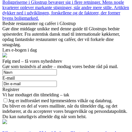
Boligpriserne i Glostrup bevæger sig i flere retninger. Mens nogle
kvarterer oplever markante stigninger, står andre mere stille. Artiklen
dykker ned i udviklingen, forskellene og de faktorer, der former
byens boligmarked.
Bedste restauranter og caféer i Glostrup
Gør dine middage unikke med denne guide til Glostrups bedste
spisesteder. Fra autentisk dansk mad til internationale køkkener,
opdag fantastiske restauranter og caféer, der vil forkæle dine
smagsløg.
Læs e-bogen i dag
Følg med – få vores nyhedsbrev
Gør som tusindvis af andre – modtag vores bedste råd på mail.
E-mail
Registrer
Vi har modtaget din tilmelding – tak
Jeg er indforstået med hjemmesidens vilkår og databrug.
Du bliver en del af vores mailliste, når du tilmelder dig, og det
indebærer, at du accepterer vores brugervilkår og persondatapolitik.
Du kan naturligvis afmelde dig når som helst.