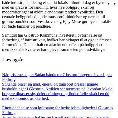
både industri, handel og et stærkt lokalsamfund. I dag er byen i gang
med en gradvis forvandling, hvor nye boligprojekter og
moderniseringer af ældre ejendomme ændrer bybilledet. Den
centrale beliggenhed, gode transportforbindelser og nærhed til
grønne områder som Vestskoven og Ejby Mose gør byen attraktiv
for både familier og pendlere.
Samtidig har Glostrup Kommune investeret i byfornyelse og
forbedring af infrastruktur, hvilket har bidraget til at øge interessen
for området. Det har haft en afsmittende effekt på boligpriserne –
men ikke alle kvarterer har oplevet samme tempo i udviklingen.
Læs også:
Når priserne stiger: Sådan håndterer Glostrup-borgerne hverdagen
Forbrug
Stigende priser på mad, energi og transport presser mange
husholdninger i Glostrup. Artiklen ser nærmere på, hvordan lokale
borgere tilpasser sig, deler erfaringer og finder fællesskab i en tid
med økonomisk usikkerhed.
Efteruddannelse som løftestang for bedre jobmuligheder i Glostrup
Forbrug
Arbejdsmarkedet udvikler sig hastigt, og behovet for opdaterede