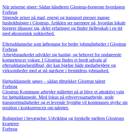
Når priserne stiger: Sådan håndterer Glostrup-borgerne hverdagen
Forbrug
Stigende priser på mad, energi og transport presser mange
husholdninger i Glostrup. Artiklen ser nærmere på, hvordan lokale
borgere tilpasser sig, deler erfaringer og finder fællesskab i en tid
med økonomisk usikkerhed.
Efteruddannelse som løftestang for bedre jobmuligheder i Glostrup
Forbrug
Arbejdsmarkedet udvikler sig hastigt, og behovet for opdaterede
kompetencer vokser. I Glostrup findes et bredt udvalg af
efteruddannelsestilbud, der kan hjælpe både medarbejdere og
virksomheder med at stå stærkere i fremtidens jobmarked.
Højtuddannede søges – sådan tiltrækker Glostrup talent
Forbrug
Glostrup Kommune arbejder målrettet på at blive et attraktivt valg
for højtuddannede. Med fokus på erhvervssamarbejde, gode
transportmuligheder og et levende bymiljø vil kommunen styrke sin
position i konkurrencen om talentet.
Boligpriser i bevægelse: Udvikling og forskelle mellem Glostrups
kvarterer
Forbrug