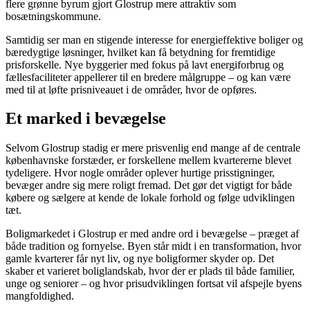
flere grønne byrum gjort Glostrup mere attraktiv som
bosætningskommune.
Samtidig ser man en stigende interesse for energieffektive boliger og
bæredygtige løsninger, hvilket kan få betydning for fremtidige
prisforskelle. Nye byggerier med fokus på lavt energiforbrug og
fællesfaciliteter appellerer til en bredere målgruppe – og kan være
med til at løfte prisniveauet i de områder, hvor de opføres.
Et marked i bevægelse
Selvom Glostrup stadig er mere prisvenlig end mange af de centrale
københavnske forstæder, er forskellene mellem kvartererne blevet
tydeligere. Hvor nogle områder oplever hurtige prisstigninger,
bevæger andre sig mere roligt fremad. Det gør det vigtigt for både
købere og sælgere at kende de lokale forhold og følge udviklingen
tæt.
Boligmarkedet i Glostrup er med andre ord i bevægelse – præget af
både tradition og fornyelse. Byen står midt i en transformation, hvor
gamle kvarterer får nyt liv, og nye boligformer skyder op. Det
skaber et varieret boliglandskab, hvor der er plads til både familier,
unge og seniorer – og hvor prisudviklingen fortsat vil afspejle byens
mangfoldighed.