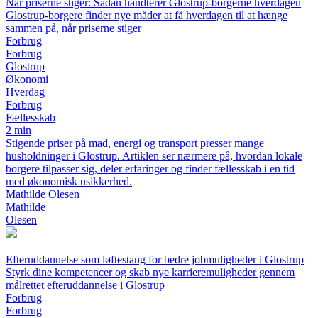
Når priserne stiger: Sådan håndterer Glostrup-borgerne hverdagen
Glostrup-borgere finder nye måder at få hverdagen til at hænge
sammen på, når priserne stiger
Forbrug
Forbrug
Glostrup
Økonomi
Hverdag
Forbrug
Fællesskab
2 min
Stigende priser på mad, energi og transport presser mange
husholdninger i Glostrup. Artiklen ser nærmere på, hvordan lokale
borgere tilpasser sig, deler erfaringer og finder fællesskab i en tid
med økonomisk usikkerhed.
Mathilde Olesen
Mathilde
Olesen
Efteruddannelse som løftestang for bedre jobmuligheder i Glostrup
Styrk dine kompetencer og skab nye karrieremuligheder gennem
målrettet efteruddannelse i Glostrup
Forbrug
Forbrug