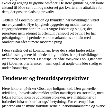
skoler og adgang til grønne områder. De store grunde og den korte
afstand til både centrum og motorvej gør kvartererne attraktive for
dem, der ønsker plads og privatliv.
Tættere på Glostrup Station og bymidten har udviklingen været
mere dynamisk. Nye lejlighedsbyggerier og moderniserede
etageejendomme har tiltrukket yngre købere og singler, der
prioriterer nem adgang til offentlig transport og byliv. Her har
prisstigningerne i perioder været markante, især i takt med at
området har fået et mere moderne præg.
I den vestlige del af kommunen, hvor der stadig findes ældre
rækkehuse og mere blandede boligområder, har prisudviklingen
været mere afdæmpet. Det afspejler både forskelle i boligstandard
og i købernes præferencer – men også, at nogle områder stadig er
under forandring.
Tendenser og fremtidsperspektiver
Flere faktorer påvirker Glostrups boligmarked. Den generelle
udvikling i hovedstadsområdet spiller naturligvis en stor rolle, men
lokale forhold som byudviklingsprojekter, nye institutioner og
forbedret infrastruktur har også betydning. For eksempel har
planerne om at styrke forbindelserne til nabokommunerne og skabe