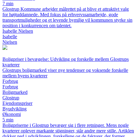
7 min
Glostrup Kommune arbejder målrettet på at blive et attraktivt valg
for højtuddannede. Med fokus på erhvervssamarbejde, gode
transportmuligheder og et levende bymiljø vil kommunen styrke sin
position i konkurrencen om talentet.
Isabelle Nielsen
Isabelle
Nielsen
Boligpriser i bevægelse: Udvikling og forskelle mellem Glostrups
kvarterer
Glostrups boligmarked viser nye tendenser og voksende forskelle
mellem byens kvarterer
Forbrug
Forbrug
Boligmarked
Glostrup
Ejendomspriser
Byudvikling
Økonomi
5 min
Boligpriserne i Glostrup bevæger sig i flere retninger. Mens nogle
kvarterer oplever markante stigninger, står andre mere stille. Artiklen
dykker ned i udviklingen, forskellene og de faktorer, der former