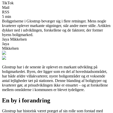
TikTok
Mail
RSS
5 min
Boligpriserne i Glostrup bevæger sig i flere retninger. Mens nogle
kvarterer oplever markante stigninger, står andre mere stille. Artiklen
dykker ned i udviklingen, forskellene og de faktorer, der former
byens boligmarked.
Jaya Mikkelsen
Jaya
Mikkelsen
Glostrup har i de seneste år oplevet en markant udvikling på
boligmarkedet. Byen, der ligger som en del af hovedstadsområdet,
har både ældre villakvarterer, nyere boligområder og et voksende
antal lejligheder tæt på stationen. Denne blanding af boligtyper og
kvarterer gør, at prisudviklingen ikke er ensartet – og at forskellene
mellem områderne i kommunen er blevet tydeligere.
En by i forandring
Glostrup har historisk været præget af sin rolle som forstad med