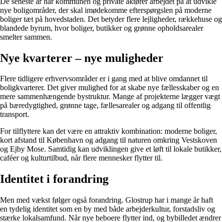
De seneste år har kommunen og private aktører arbejdet på at udvikle
nye boligområder, der skal imødekomme efterspørgslen på moderne
boliger tæt på hovedstaden. Det betyder flere lejligheder, rækkehuse og
blandede byrum, hvor boliger, butikker og grønne opholdsarealer
smelter sammen.
Nye kvarterer – nye muligheder
Flere tidligere erhvervsområder er i gang med at blive omdannet til
boligkvarterer. Det giver mulighed for at skabe nye fællesskaber og en
mere sammenhængende bystruktur. Mange af projekterne lægger vægt
på bæredygtighed, grønne tage, fællesarealer og adgang til offentlig
transport.
For tilflyttere kan det være en attraktiv kombination: moderne boliger,
kort afstand til København og adgang til naturen omkring Vestskoven
og Ejby Mose. Samtidig kan udviklingen give et løft til lokale butikker,
caféer og kulturtilbud, når flere mennesker flytter til.
Identitet i forandring
Men med vækst følger også forandring. Glostrup har i mange år haft
en tydelig identitet som en by med både arbejderkultur, forstadsliv og
stærke lokalsamfund. Når nye beboere flytter ind, og bybilledet ændrer