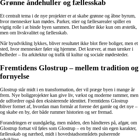
Grønne åndehuller og fællesskab
Et centralt tema i de nye projekter er at skabe grønne og åbne byrum,
hvor mennesker kan mødes. Parker, stier og fællesarealer spiller en
vigtig rolle i at binde byen sammen. Det handler ikke kun om æstetik,
men om livskvalitet og fællesskab.
Når byudvikling lykkes, bliver resultatet ikke blot flere boliger, men et
sted, hvor mennesker føler sig hjemme. Det kræver, at man tænker i
helheder – fra arkitektur og trafik til kultur og sociale mødesteder.
Fremtidens Glostrup – mellem tradition og
fornyelse
Glostrup står midt i en transformation, der vil præge byen i mange år
frem. Nye boligprojekter kan give liv, vækst og moderne rammer, men
de udfordrer også den eksisterende identitet. Fremtidens Glostrup
bliver formet af, hvordan man formår at forene det gamle og det nye –
og skabe en by, der både rummer historien og ser fremad.
Forandringen er uundgåelig, men måden, den håndteres på, afgør, om
Glostrup fortsat vil føles som Glostrup – en by med sin egen karakter,
fællesskab og nærhed, midt i hovedstadsområdets pulserende
udvikling.