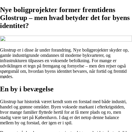
Nye boligprojekter former fremtidens
Glostrup – men hvad betyder det for byens
identitet?
Glostrup er i disse år under forandring. Nye boligprojekter skyder op,
gamle industrigrunde omdannes til moderne bykvarterer, og
infrastrukturen tilpasses en voksende befolkning. For mange er
udviklingen et tegn på fremgang og fornyelse – men den rejser også
spørgsmål om, hvordan byens identitet bevares, når fortid og fremtid
mødes.
En by i bevægelse
Glostrup har historisk været kendt som en forstad med både industri,
handel og grønne områder. Byen voksede markant i efterkrigstiden,
hvor mange familier flyttede hertil for at få mere plads og ro, men
stadig være tæt på København. I dag er det netop denne balance
mellem by og forstad, der igen er i spil.