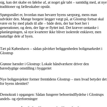
sig, kan det skabe en følelse af, at noget går tabt – samtidig med, at nye
traditioner og fællesskaber opstår.
Spørgsmålet er, hvordan man bevarer byens særpræg, mens man
udvikler den. Mange borgere lægger vægt på, at Glostrup fortsat skal
være en by med plads til alle – både dem, der har boet her i
generationer, og dem, der lige er flyttet ind. Det kræver omtanke i
planlægningen, så nye kvarterer ikke bliver isolerede enklaver, men
naturlige dele af byen.
Tæt på København – sådan påvirker beliggenheden boligmarkedet i
Glostrup
Grønne hænder i Glostrup: Lokale håndværkere driver den
bæredygtige omstilling i byggeriet
Nye boligprojekter former fremtidens Glostrup – men hvad betyder det
for byens identitet?
Demokrati i opgangen: Sådan fungerer beboerindflydelse i Glostrups
andels- og ejerforeninger