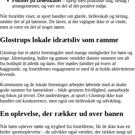
Fokusér på fællesskabet
– hjælp med praktiske ting, deltag i
arrangementer, og vær en del af det positive miljø.
Når forældre viser, at sport handler om glæde, fællesskab og læring,
smitter det af på børnene. De lærer, at det vigtigste ikke er at vinde,
men at være en del af noget større.
Glostrups lokale idrætsliv som ramme
Glostrup har et aktivt foreningsliv med mange muligheder for børn og
unge. Idrætsanlæg, haller og grønne områder danner rammen om alt
fra boldspil til atletik og dans. Her mødes familier på tværs af
baggrunde, og forældrenes engagement er med til at holde aktiviteterne
levende.
Kommunen og de lokale foreninger arbejder løbende med at skabe
gode rammer for børneidræt – både gennem frivillighed, samarbejde
og fokus på trivsel. Det understreger, at sport i Glostrup ikke kun
handler om konkurrence, men også om fællesskab og udvikling.
En oplevelse, der rækker ud over banen
Når børn oplever støtte og tryghed fra forældrene, får de ikke kun en
bedre sportsoplevelse – de udvikler også værdier, der rækker langt ud