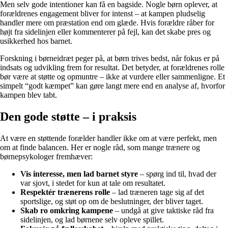
Men selv gode intentioner kan få en bagside. Nogle børn oplever, at
forældrenes engagement bliver for intenst – at kampen pludselig
handler mere om præstation end om glæde. Hvis forældre råber for
højt fra sidelinjen eller kommenterer på fejl, kan det skabe pres og
usikkerhed hos barnet.
Forskning i børneidræt peger på, at børn trives bedst, når fokus er på
indsats og udvikling frem for resultat. Det betyder, at forældrenes rolle
bør være at støtte og opmuntre – ikke at vurdere eller sammenligne. Et
simpelt “godt kæmpet” kan gøre langt mere end en analyse af, hvorfor
kampen blev tabt.
Den gode støtte – i praksis
At være en støttende forælder handler ikke om at være perfekt, men
om at finde balancen. Her er nogle råd, som mange trænere og
børnepsykologer fremhæver:
Vis interesse, men lad barnet styre
– spørg ind til, hvad der
var sjovt, i stedet for kun at tale om resultatet.
Respektér trænerens rolle
– lad træneren tage sig af det
sportslige, og støt op om de beslutninger, der bliver taget.
Skab ro omkring kampene
– undgå at give taktiske råd fra
sidelinjen, og lad børnene selv opleve spillet.