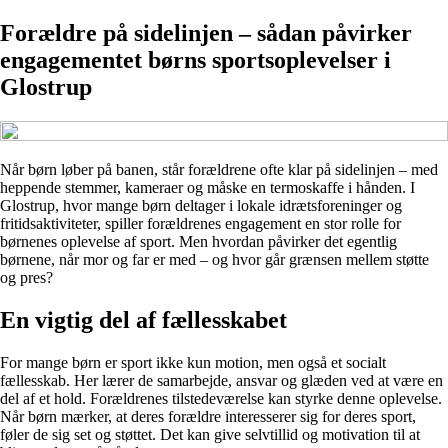
Forældre på sidelinjen – sådan påvirker
engagementet børns sportsoplevelser i
Glostrup
Når børn løber på banen, står forældrene ofte klar på sidelinjen – med
heppende stemmer, kameraer og måske en termoskaffe i hånden. I
Glostrup, hvor mange børn deltager i lokale idrætsforeninger og
fritidsaktiviteter, spiller forældrenes engagement en stor rolle for
børnenes oplevelse af sport. Men hvordan påvirker det egentlig
børnene, når mor og far er med – og hvor går grænsen mellem støtte
og pres?
En vigtig del af fællesskabet
For mange børn er sport ikke kun motion, men også et socialt
fællesskab. Her lærer de samarbejde, ansvar og glæden ved at være en
del af et hold. Forældrenes tilstedeværelse kan styrke denne oplevelse.
Når børn mærker, at deres forældre interesserer sig for deres sport,
føler de sig set og støttet. Det kan give selvtillid og motivation til at